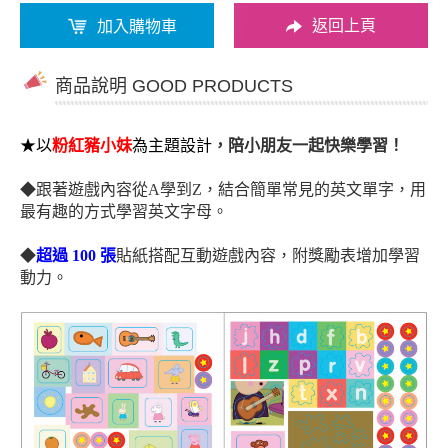
返回上頁
加入購物車
商品說明 GOOD PRODUCTS
★
以
粉紅豬小妹
為主題設計
，陪小朋友一起快樂學習！
◆
跟著遊戲內容
從A學到Z，結合簡單常見的英文單字，用
最有趣的方式學習英文字母。
◆
超過 100 張
貼紙搭配互動遊戲內容，附獎勵表增加學習
動力。