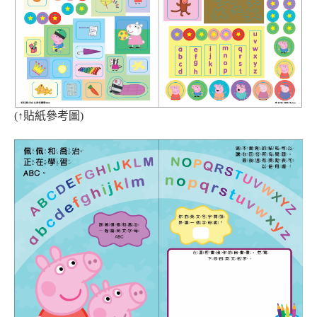
(
↑
貼紙參考圖)