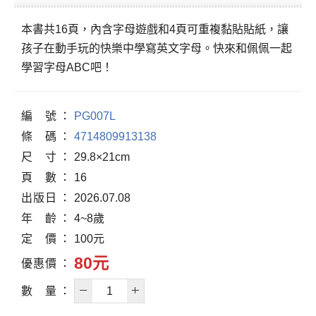
本書共16頁，內含字母遊戲和4頁可重複黏貼貼紙，讓
孩子在動手玩的快樂中學寫英文字母。快來和佩佩一起
學習字母ABC吧！
編
號
PG007L
條
碼
4714809913138
尺
寸
29.8×21cm
頁
數
16
出
版
日
2026.07.08
年
齡
4~8歲
定
價
100元
80元
優
惠
價
數
量