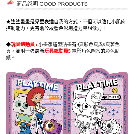
商品說明 GOOD PRODUCTS
★
塗塗畫畫是兒童表達自我的方式，不但可以強化小肌肉
控制能力，更有助於啟發色彩創造力與想像力！
◆
玩具總動員5
小畫家造型貼畫
有
9頁彩色頁與9頁著色
頁
，並附一張最新
玩具總動員5
電影
角色圖案的
彩色
貼
紙
。