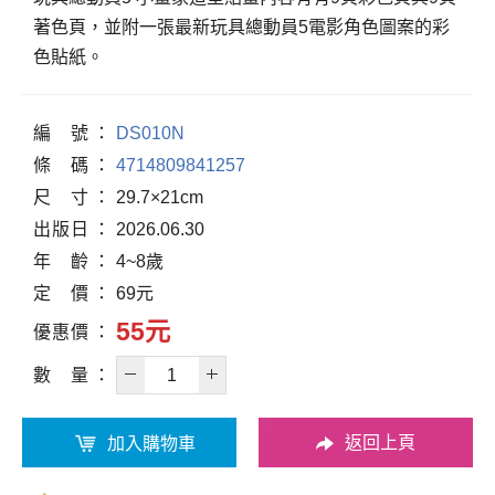
著色頁，並附一張最新玩具總動員5電影角色圖案的彩
色貼紙。
編
號
DS010N
條
碼
4714809841257
尺
寸
29.7×21cm
出
版
日
2026.06.30
年
齡
4~8歲
定
價
69元
55元
優
惠
價
數
量
返回上頁
加入購物車