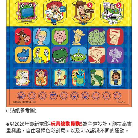
(
↑
貼紙參考圖)
♣
以2026年最新電影-
玩具總動員動5
為主題設計，能提高畫
畫興趣，
自由發揮色彩創意
，以及可以認識不同的運動
。