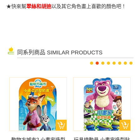
★
快來幫
翠絲和胡迪
以及其它
角色
畫上
喜歡的顏色吧！
同系列商品 SIMILAR PRODUCTS
貼
動物方城市2 小畫家造型
玩具總動員 小畫家造型貼