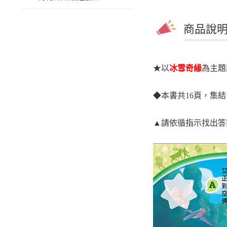
商品說明 
★
以
冰雪奇緣
為主題
◆
本書共16頁，集
▲
請依循指示找出答