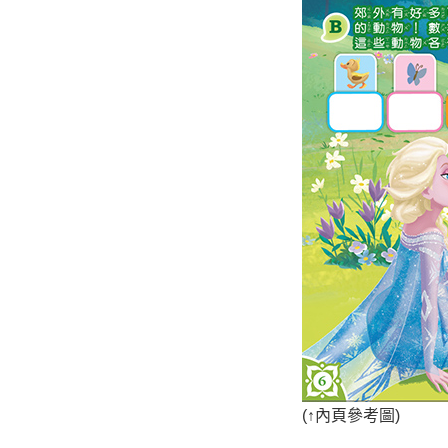
(
↑
內頁參考圖)