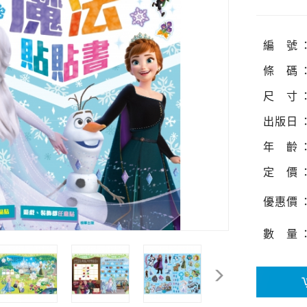
編
號
條
碼
尺
寸
出
版
日
年
齡
定
價
優
惠
價
數
量