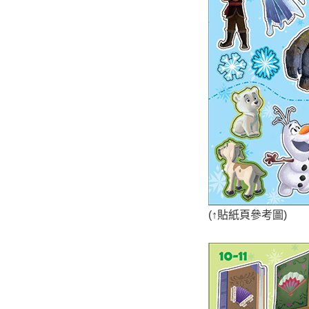
(
↑
貼紙頁參考圖)