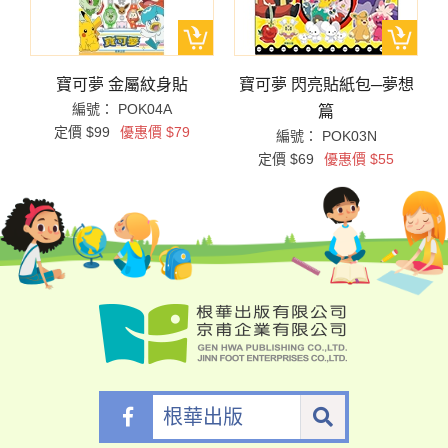
寶可夢 金屬紋身貼
寶可夢 閃亮貼紙包─夢想
編號： POK04A
篇
定價 $99
優惠價 $79
編號： POK03N
定價 $69
優惠價 $55
根
華
出
版