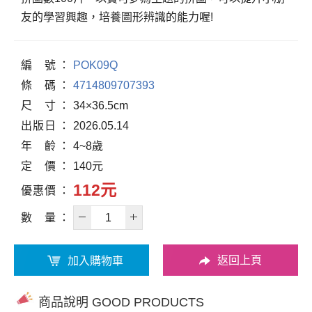
友的學習興趣，培養圖形辨識的能力喔!
編
號
POK09Q
條
碼
4714809707393
尺
寸
34×36.5cm
出
版
日
2026.05.14
年
齡
4~8歲
定
價
140元
112元
優
惠
價
數
量
返回上頁
加入購物車
商品說明 GOOD PRODUCTS