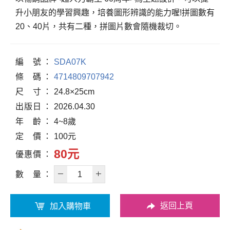
升小朋友的學習興趣，培養圖形辨識的能力喔!拼圖數有
20、40片，共有二種，拼圖片數會隨機裁切。
編
號
SDA07K
條
碼
4714809707942
尺
寸
24.8×25cm
出
版
日
2026.04.30
年
齡
4~8歲
定
價
100元
80元
優
惠
價
數
量
返回上頁
加入購物車