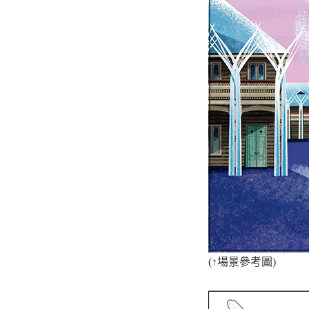
(
↑
場景參考圖)