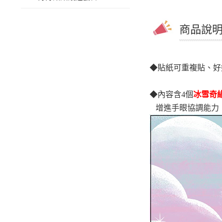
商品說明 
◆
貼紙可重複貼、好
◆
內容含4個
冰雪奇
增進手眼協調能力