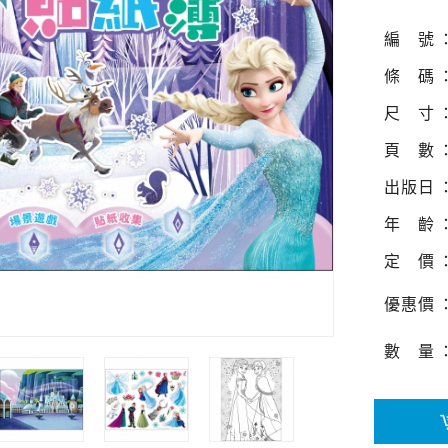
編
號
條
碼
尺
寸
頁
數
出
版
日
年
齡
定
價
優
惠
價
數
量