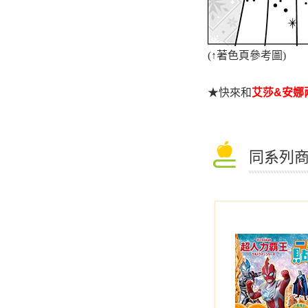
(
↑
著色頁參考圖)
★
快來和
艾莎&安娜
同系列商品