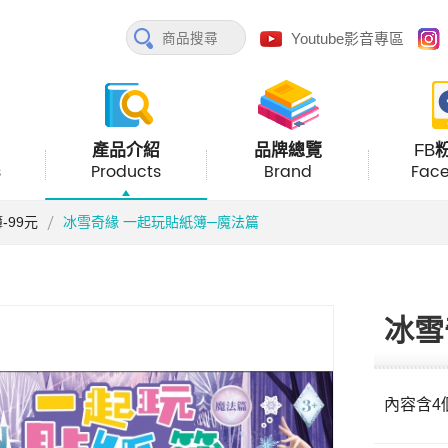
Youtube影音專區
產品介紹
品牌總覽
FB
s
Products
Brand
Fac
-99元
冰雪奇緣 一起玩貼紙簿─魔法篇
冰雪
內容含4