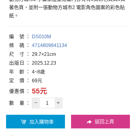
著色頁，並附一張動物方城市2 電影角色圖案的彩色貼
紙。
編
號
DS010M
條
碼
4714809841134
尺
寸
29.7×21cm
出
版
日
2025.12.23
年
齡
4~8歲
定
價
69元
55元
優
惠
價
數
量
返回上頁
加入購物車