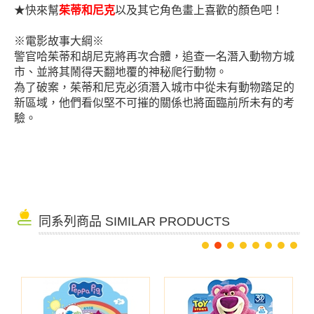
★
快來幫
茱蒂
和尼
克
以及其它
角色
畫上
喜歡的顏色吧！
※電影故事大綱※
警官哈茱蒂和胡尼克將再次合體，追查一名潛入動物方城
市、並將其鬧得天翻地覆的神秘爬行動物。
為了破案，茱蒂和尼克必須潛入城市中從未有動物踏足的
新區域，他們看似堅不可摧的關係也將面臨前所未有的考
驗。
同系列商品 SIMILAR PRODUCTS