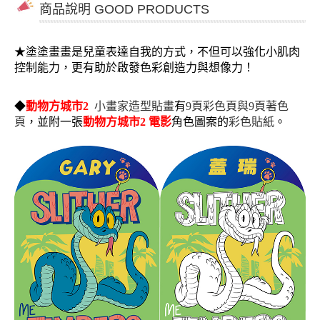
商品說明 GOOD PRODUCTS
★
塗塗畫畫是兒童表達自我的方式，不但可以強化小肌肉
控制能力，更有助於啟發色彩創造力與想像力！
◆
動物方城市2
小畫家造型貼畫
有
9頁彩色頁與9頁著色
頁
，並附一張
動物方城市2 電影
角色圖案的
彩色
貼紙
。