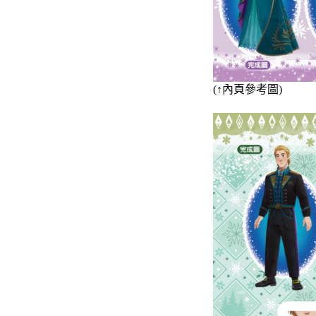
(
↑
內頁參考圖)