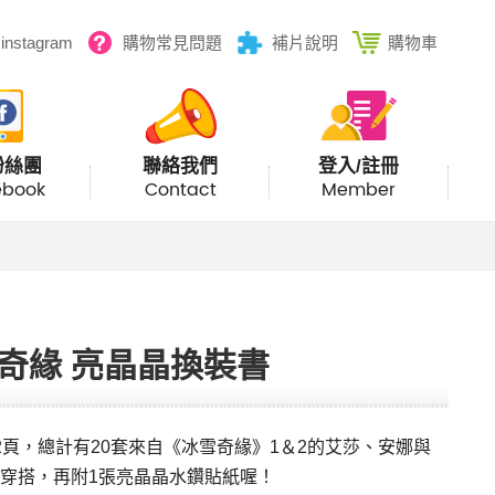
instagram
購物常見問題
補片說明
購物車
粉絲團
聯絡我們
登入/註冊
ebook
Contact
Member
奇緣 亮晶晶換裝書
2頁，總計有20套來自《冰雪奇緣》1＆2的艾莎、安娜與
穿搭，再附1張亮晶晶水鑽貼紙喔！