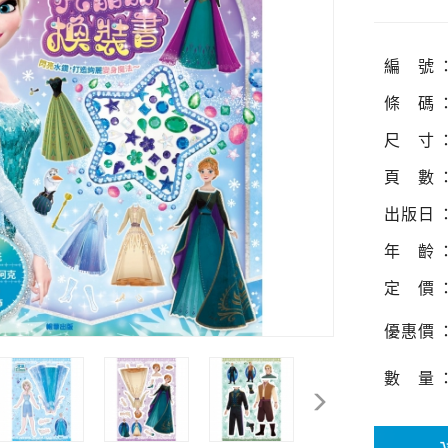
編
號
條
碼
尺
寸
頁
數
出
版
日
年
齡
定
價
優
惠
價
數
量