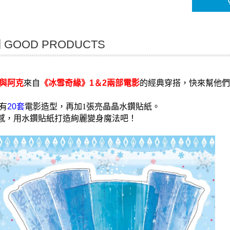
GOOD PRODUCTS
，
與阿克
來自
《冰雪奇緣》1＆2兩部電影
的經典穿搭
快來幫他們
有
20
套
電影造型，再加1張亮晶晶水鑽貼紙。
感，用水鑽貼紙打造絢麗變身魔法吧！