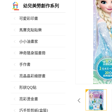
幼兒美勞創作系列
可愛彩印畫
馬賽克貼貼樂
小小油畫家
神奇隨身描畫冊
手作書
亮晶晶彩繪膠畫
形狀QQ貼
亮彩燙金畫
巧手剪剪紙(盒裝)