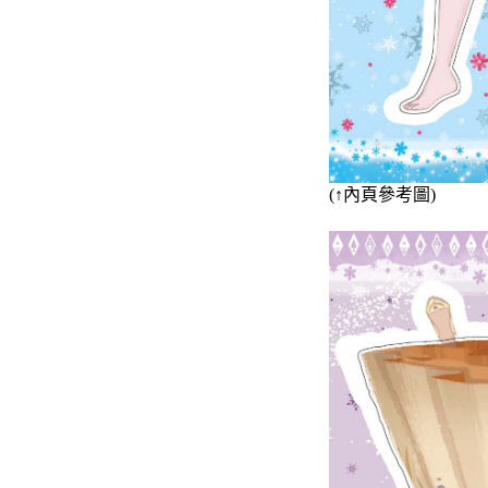
(
↑
內頁參考圖)