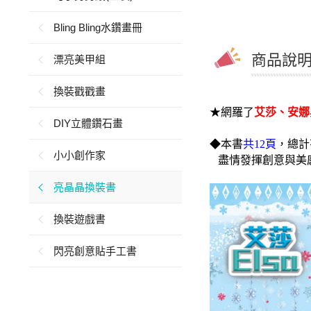
Bling Bling水鑽畫冊
商品說明 
漂亮美甲組
換裝戳戳畫
★
網羅了
艾莎、安娜
DIY立體鑽石畫
，
◆
本書
共12頁
總計
小小創作家
盡情發揮創意與美
亮晶晶換裝書
換裝遊戲書
閃亮創意貼手工書