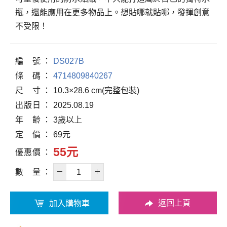
瓶，還能應用在更多物品上。想貼哪就貼哪，發揮創意
不受限！
編
號
DS027B
條
碼
4714809840267
尺
寸
10.3×28.6 cm(完整包裝)
出
版
日
2025.08.19
年
齡
3歲以上
定
價
69元
55元
優
惠
價
數
量
返回上頁
加入購物車