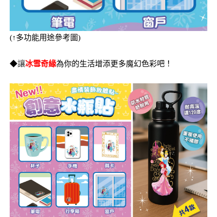
(
↑
多功能用途
參考圖)
◆
讓
冰雪奇緣
為你的生活增添更多魔幻色彩吧！