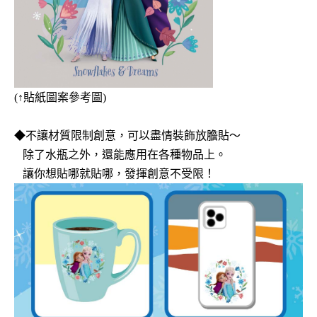
(
↑
貼紙圖案
參考圖)
◆
不讓材質限制創意，可以
盡情裝飾放膽貼～
除了
水瓶之外，還能應用在各種物品上。
讓你想貼哪就貼哪，發揮創意不受限！