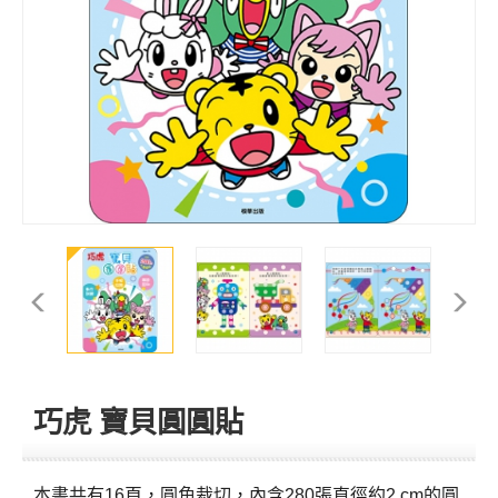
巧虎 寶貝圓圓貼
本書共有16頁，圓角裁切，內含280張直徑約2 cm的圓