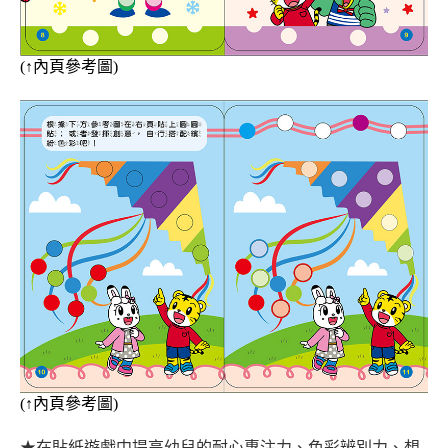
(
↑
內頁參考圖)
(
↑
內頁
參考圖)
★在貼紙遊戲中提高幼兒的耐心專注力、色彩辨別力、想