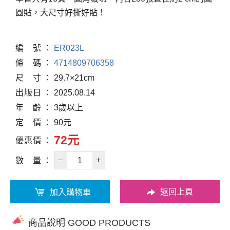
圓貼，大尺寸好撕好貼！
編
號
ER023L
條
碼
4714809706358
尺
寸
29.7×21cm
出
版
日
2025.08.14
年
齡
3歲以上
定
價
90元
72元
優
惠
價
數
量
返回上頁
加入購物車
商品說明 GOOD PRODUCTS