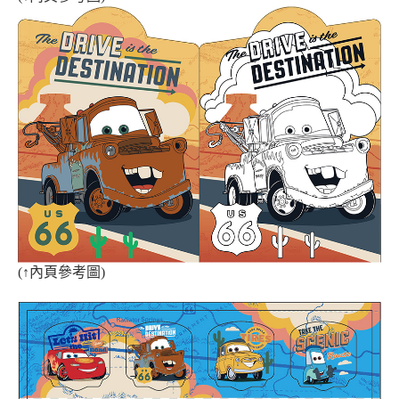
(
↑
內頁參考圖)