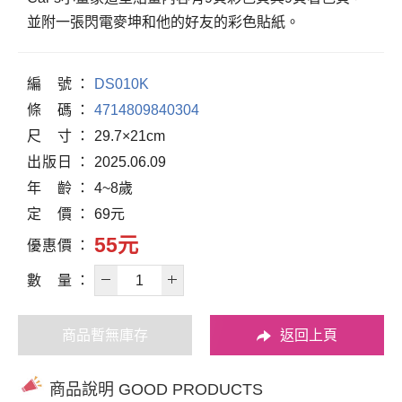
並附一張閃電麥坤和他的好友的彩色貼紙。
編
號
DS010K
條
碼
4714809840304
尺
寸
29.7×21cm
出
版
日
2025.06.09
年
齡
4~8歲
定
價
69元
55元
優
惠
價
數
量
商品暫無庫存
返回上頁
商品說明 GOOD PRODUCTS