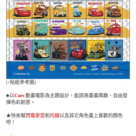
(
↑
貼紙參考圖)
♣
以
Cars
動畫電影
為主題設計，能提高畫畫興趣，
自由發
揮色彩創意。
★
快來幫
閃電麥昆
和
托線
以及其它
角色
畫上
喜歡的顏色
吧！