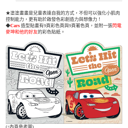
★
塗塗畫畫是兒童表達自我的方式，不但可以強化小肌肉
控制能力，更有助於啟發色彩創造力與想像力！
◆
Cars
造型貼畫
有9頁彩色頁與9頁著色頁，並附一張
閃電
麥坤和他的好友
的彩色
貼紙。
(
↑
內頁參考圖)