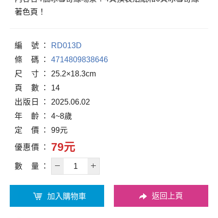
著色頁！
編
號
RD013D
條
碼
4714809838646
尺
寸
25.2×18.3cm
頁
數
14
出
版
日
2025.06.02
年
齡
4~8歲
定
價
99元
79元
優
惠
價
數
量
返回上頁
加入購物車