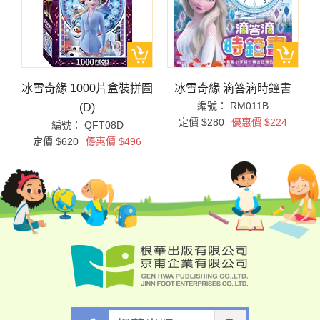
圖
冰雪奇緣 1000片盒裝拼圖
冰雪奇緣 滴答滴時鐘書
編號： RM011B
(D)
定價 $280
優惠價 $224
編號： QFT08D
定價 $620
優惠價 $496