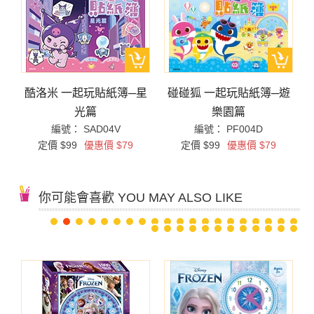
簿
酷洛米 一起玩貼紙簿─星
碰碰狐 一起玩貼紙簿─遊
光篇
樂園篇
編號： SAD04V
編號： PF004D
定價 $99
優惠價 $79
定價 $99
優惠價 $79
你可能會喜歡 YOU MAY ALSO LIKE