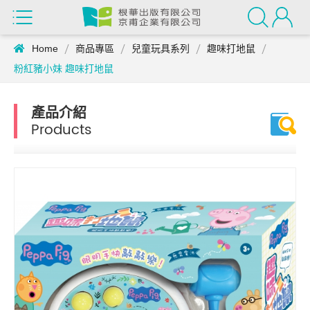
Home
商品專區
兒童玩具系列
趣味打地鼠
粉紅豬小妹 趣味打地鼠
產品介紹
Products