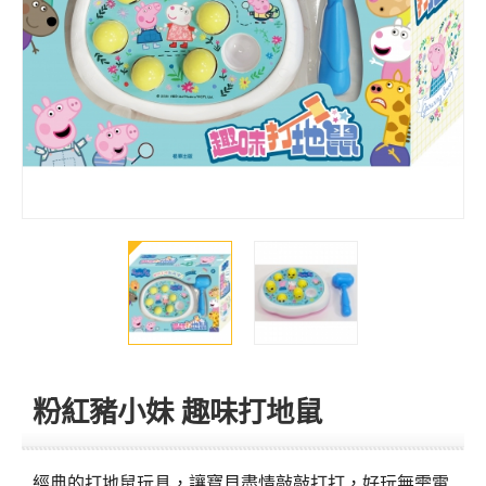
粉紅豬小妹 趣味打地鼠
經典的打地鼠玩具，讓寶貝盡情敲敲打打，好玩無需電