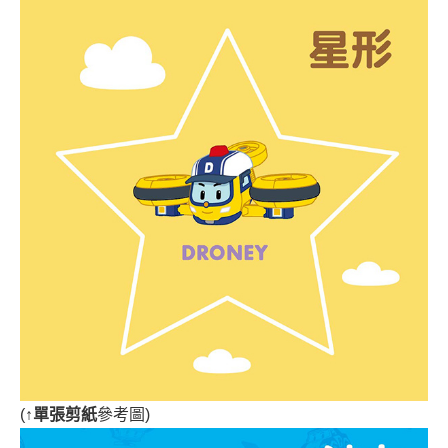
(
↑單張剪紙
參考圖)