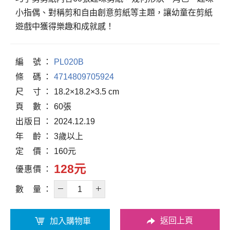
小指偶、對稱剪和自由創意剪紙等主題，讓幼童在剪紙
遊戲中獲得樂趣和成就感！
編
號
PL020B
條
碼
4714809705924
尺
寸
18.2×18.2×3.5 cm
頁
數
60張
出
版
日
2024.12.19
年
齡
3歲以上
定
價
160元
128元
優
惠
價
數
量
返回上頁
加入購物車