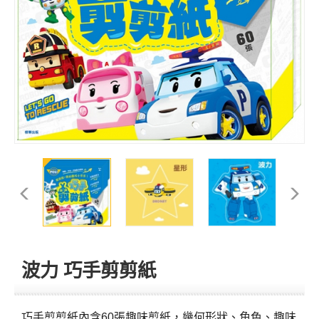
波力 巧手剪剪紙
巧手剪剪紙內含60張趣味剪紙，幾何形狀、角色、趣味