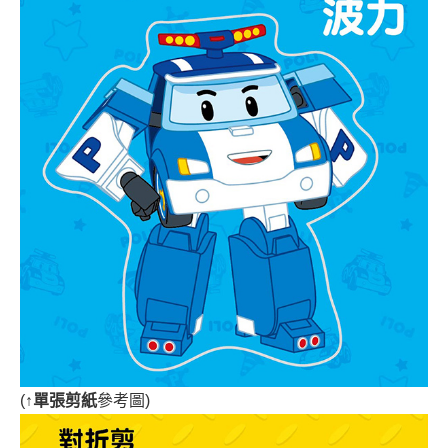
(
↑單張剪紙
參考圖)