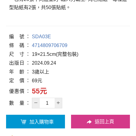
型貼紙有2張，共50張貼紙。
編
號
SDA03E
條
碼
4714809706709
尺
寸
19×21.5cm(完整包裝)
出
版
日
2024.09.24
年
齡
3歲以上
定
價
69元
55元
優
惠
價
數
量
返回上頁
加入購物車