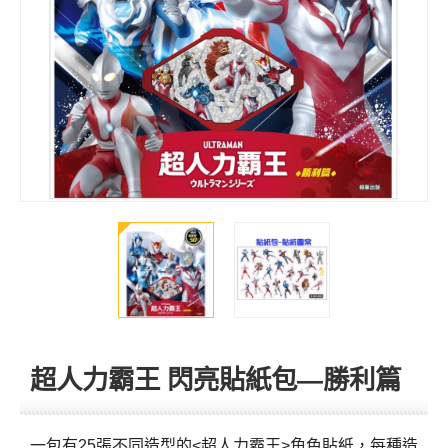
超人力霸王 閃亮貼紙包—勝利篇
一包有25張不同造型的<超人力霸王>角色貼紙，每種造