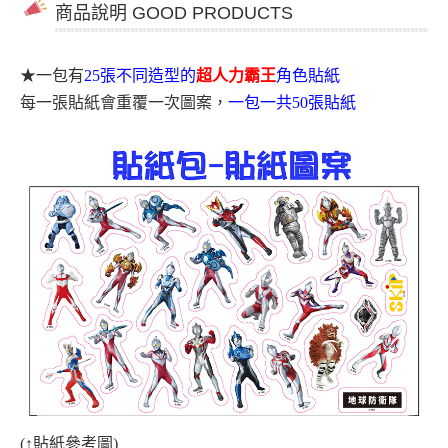
商品說明 GOOD PRODUCTS
★
一包有
25張不同造型的
超人力霸王
角色貼紙
每一張貼紙會重覆一次圖案，
一包一共
50
張貼紙
(
↑
貼紙參考圖)