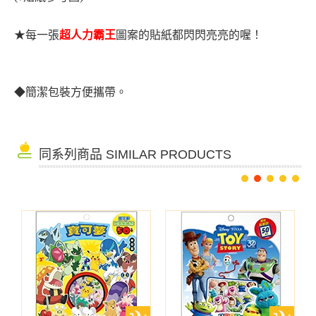
★
每一張
超人力霸王
圖案的貼紙都閃閃亮亮的喔！
◆
簡潔包裝方便攜帶。
同系列商品 SIMILAR PRODUCTS