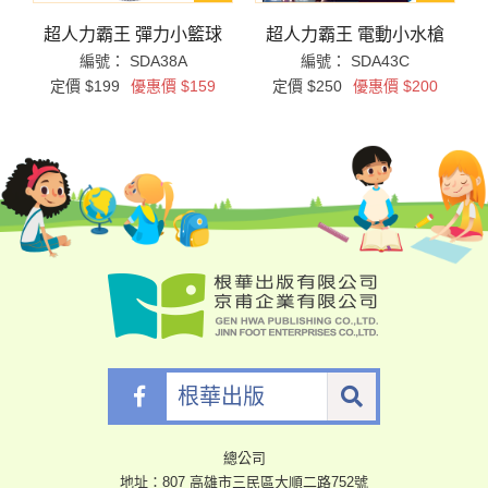
拼
超人力霸王 彈力小籃球
超人力霸王 電動小水槍
編號： SDA38A
編號： SDA43C
定價 $199
優惠價 $159
定價 $250
優惠價 $200
根
華
出
版
總公司
地址：807 高雄市三民區大順二路752號