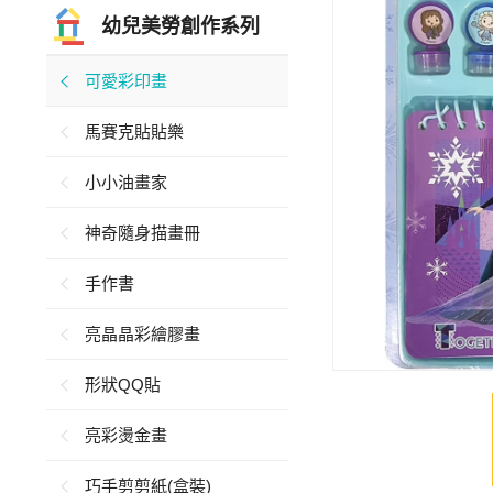
幼兒美勞創作系列
可愛彩印畫
馬賽克貼貼樂
小小油畫家
神奇隨身描畫冊
手作書
亮晶晶彩繪膠畫
形狀QQ貼
亮彩燙金畫
巧手剪剪紙(盒裝)