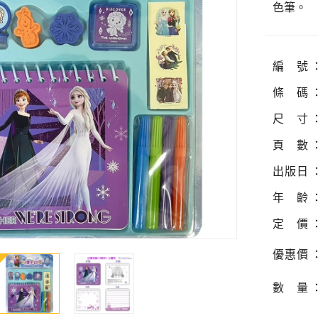
色筆。
編
號
條
碼
尺
寸
頁
數
出
版
日
年
齡
定
價
優
惠
價
數
量