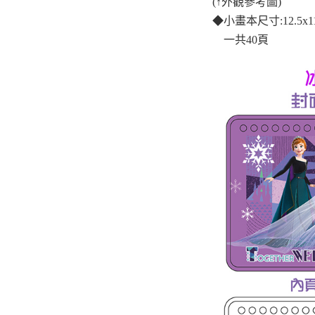
(
↑
外觀參考圖)
◆
小畫本尺寸:12.5x1
一共40頁