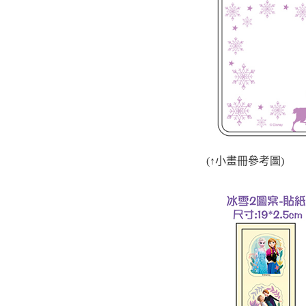
(
↑
小畫冊
參考圖)