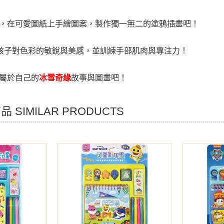
，在可愛圖紙上手繪圖案，製作獨一無二的塗鴉插畫吧
！
孩子對色彩的敏銳與美感，並訓練手部肌肉與專注力
！
屬於自己的
冰雪奇緣
故事與圖畫吧
！
 SIMILAR PRODUCTS