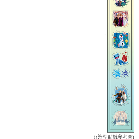
(
↑
造型貼紙
參考圖)