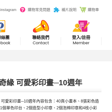
instagram
購物常見問題
補片說明
購物車
粉絲團
聯絡我們
登入/註冊
ebook
Contact
Member
奇緣 可愛彩印畫─10週年
 可愛彩印畫─10週年內容包含：40頁小畫本、8張彩色造
1個單色印台、2個造型小印章、2個泡棉印章和4枝小彩