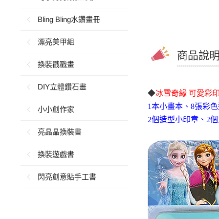
Bling Bling水鑽畫冊
漂亮美甲組
商品說明 
換裝戳戳畫
DIY立體鑽石畫
◆
冰雪奇緣
可愛彩印
1本小畫本、8張彩
小小創作家
2個造型小印章、2
亮晶晶換裝書
換裝遊戲書
閃亮創意貼手工書