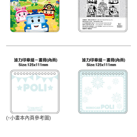
(
↑
小畫本
內頁參考圖)