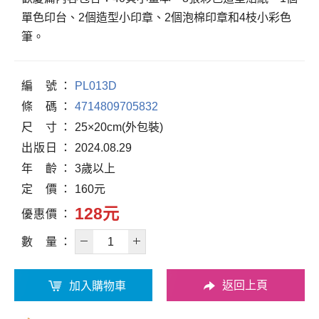
單色印台、2個造型小印章、2個泡棉印章和4枝小彩色
筆。
編
號
PL013D
條
碼
4714809705832
尺
寸
25×20cm(外包裝)
出
版
日
2024.08.29
年
齡
3歲以上
定
價
160元
128元
優
惠
價
數
量
返回上頁
加入購物車