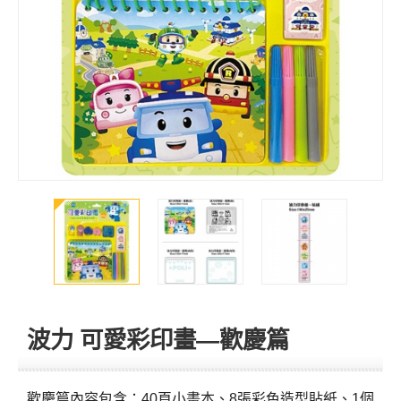
波力 可愛彩印畫—歡慶篇
歡慶篇內容包含：40頁小畫本、8張彩色造型貼紙、1個