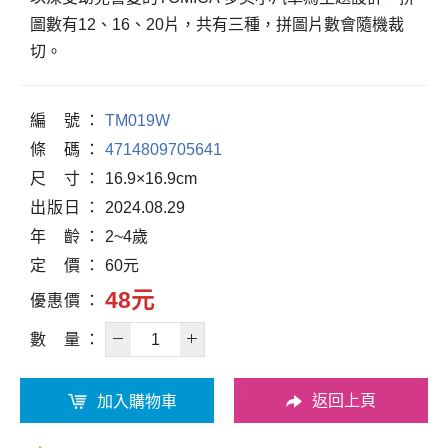
圖數有12、16、20片，共有三種，拼圖片數會隨機裁
切。
編
號
TM019W
條
碼
4714809705641
尺
寸
16.9×16.9cm
出
版
日
2024.08.29
年
齡
2~4歲
定
價
60元
48元
優
惠
價
數
量
返回上頁
加入購物車