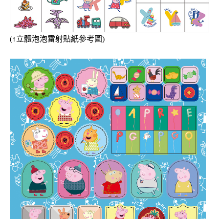
(
↑
立體泡泡
雷射貼紙參考圖)