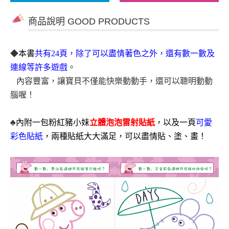
商品說明 GOOD PRODUCTS
◆
本書
共有
24頁，除了可以盡情著色之外，還有數一數及
連線等許多遊戲
。
內容豐富，讓寶貝不僅能快樂動動手，還可以聰明動動
腦喔！
♣
內附一包粉紅豬小妹
立體泡泡雷射貼紙
，以及一頁
可愛
彩色貼紙
，兩種貼紙大大滿足，可以盡情
貼、塗、畫！