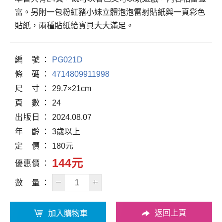
富。另附一包粉紅豬小妹立體泡泡雷射貼紙與一頁彩色
貼紙，兩種貼紙給寶貝大大滿足。
編
號
PG021D
條
碼
4714809911998
尺
寸
29.7×21cm
頁
數
24
出
版
日
2024.08.07
年
齡
3歲以上
定
價
180元
144元
優
惠
價
數
量
返回上頁
加入購物車