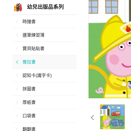
幼兒出版品系列
時鐘書
運筆練習簿
寶貝貼貼書
推拉書
認知卡(識字卡)
拼圖書
厚紙書
口袋書
翻翻書