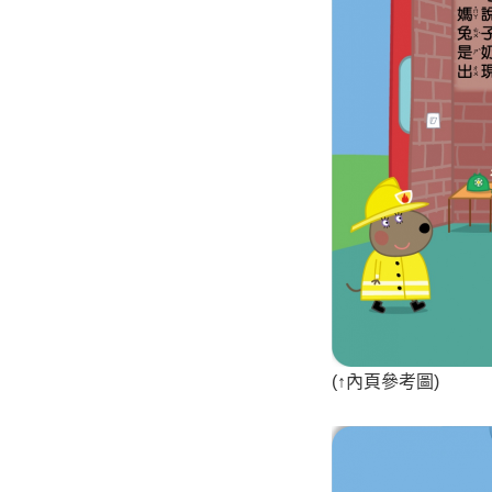
(
↑
內頁參考圖)