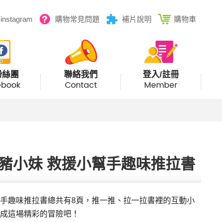
instagram
購物常見問題
補片說明
購物車
粉絲團
聯絡我們
登入/註冊
ebook
Contact
Member
豬小妹 救援小幫手趣味推拉書
手趣味推拉書總共有8頁，推一推、拉一拉書裡的互動小
成這場精彩的冒險吧！