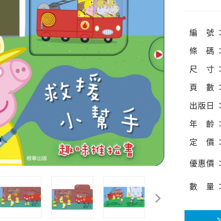
編
號
條
碼
尺
寸
頁
數
出
版
日
年
齡
定
價
優
惠
價
數
量