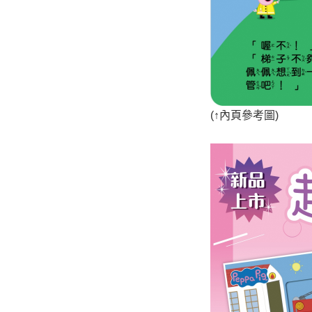
(
↑
內頁參考圖)