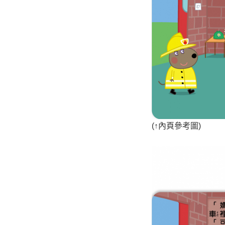
(
↑
內頁參考圖)