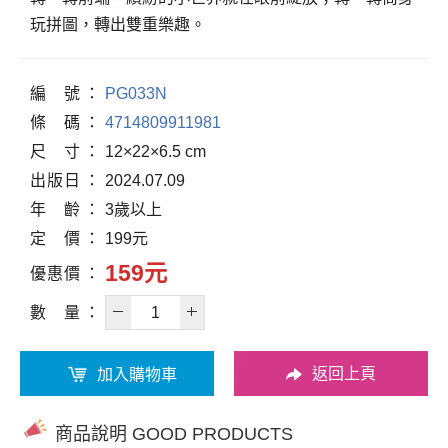
玩拼圖，轉出雙重樂趣。
編
號
PG033N
條
碼
4714809911981
尺
寸
12×22×6.5 cm
出
版
日
2024.07.09
年
齡
3歲以上
定
價
199元
159元
優
惠
價
數
量
返回上頁
加入購物車
商品說明 GOOD PRODUCTS