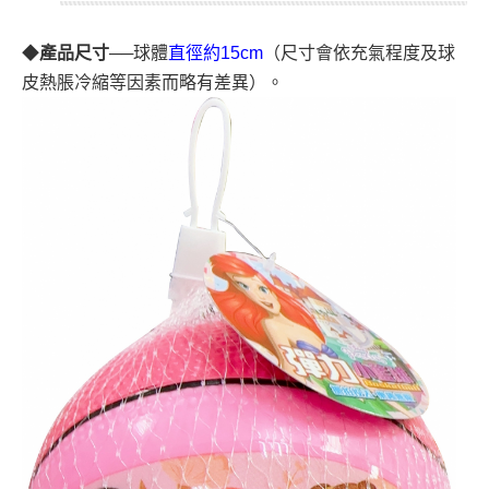
◆
產品尺寸
──球體
直徑約
15cm
（尺寸會依充氣程度及球
皮熱脹冷縮等因素而略有差異）
。