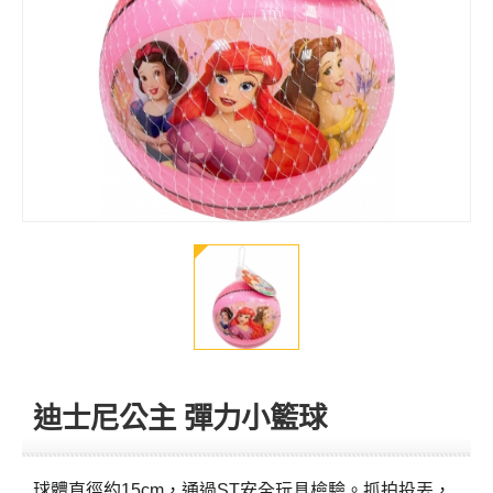
迪士尼公主 彈力小籃球
球體直徑約15cm，通過ST安全玩具檢驗。抓拍投丟，