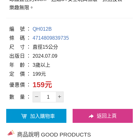
樂趣無限。
編
號
QH012B
條
碼
4714809839735
尺
寸
直徑15公分
出
版
日
2024.07.09
年
齡
3歲以上
定
價
199元
159元
優
惠
價
數
量
返回上頁
加入購物車
商品說明 GOOD PRODUCTS