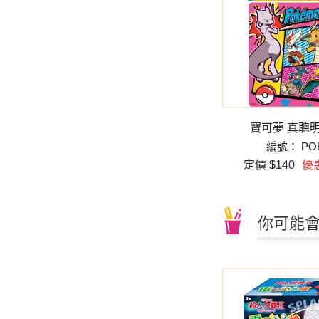
A)
玩具總動員5 真聰明拼圖(B)
寶可夢 真聰明
編號： QFA48B
編號： PO
12
定價 $140
優惠價 $112
定價 $140
優惠
你可能會喜