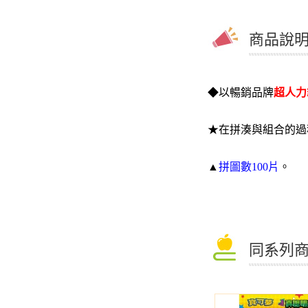
商品說明 
◆
以暢銷品牌
超人力
★
在拼湊與組合的過
▲
拼圖數
100片
。
同系列商品