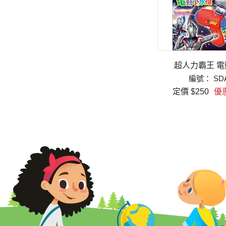
貼書
超人力霸王 圖鑑全收藏
超人力霸王 
編號： SDA30A
編號： SD
28
定價 $199
優惠價 $169
定價 $250
優惠