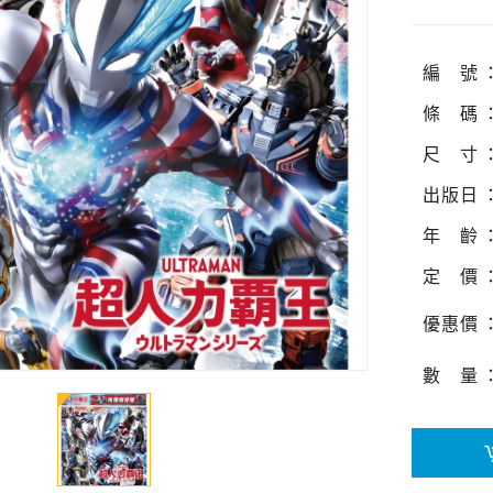
編
號
條
碼
尺
寸
出
版
日
年
齡
定
價
優
惠
價
數
量