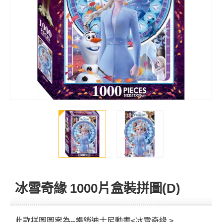
冰雪奇緣 1000片盒裝拼圖(D)
此款拼圖圖案為--暢銷迪士尼動畫<冰雪奇緣 >