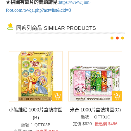
★
拼圖有缺片的問題請見:
https://www.jinn-
foot.com.tw/qa.php?act=list&cid=3
同系列商品 SIMILAR PRODUCTS
拼
小熊維尼 1000片盒裝拼圖
米奇 1000片盒裝拼圖(C)
編號： QFT01C
(B)
定價 $620
優惠價 $496
編號： QFT03B