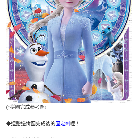
(
↑
拼圖完成參考圖)
◆
還贈送拼圖完成後的
固定劑
喔！