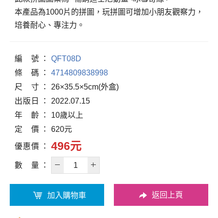
本產品為1000片的拼圖，玩拼圖可增加小朋友觀察力，
培養耐心、專注力。
編
號
QFT08D
條
碼
4714809838998
尺
寸
26×35.5×5cm(外盒)
出
版
日
2022.07.15
年
齡
10歲以上
定
價
620元
496元
優
惠
價
數
量
返回上頁
加入購物車