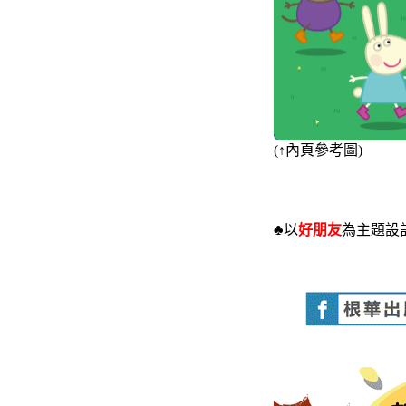
(
↑
內頁參考圖)
♣
以
好朋友
為主題設