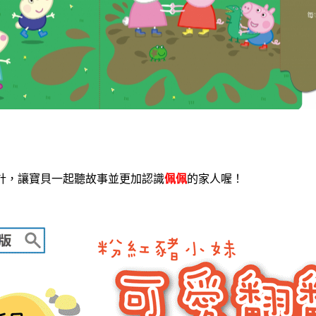
計，讓寶貝一起聽故事並更加認識
佩佩
的家人喔！