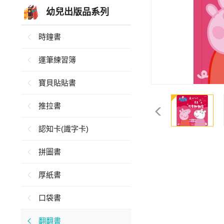
幼兒出版品系列
時鐘書
運筆練習簿
寶貝貼貼書
推拉書
認知卡(識字卡)
拼圖書
厚紙書
口袋書
翻翻書