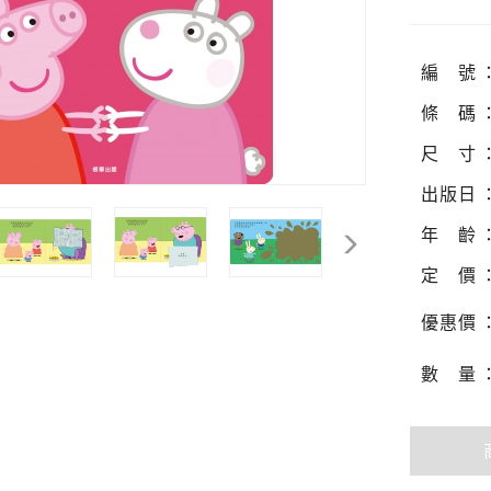
編
號
條
碼
尺
寸
出
版
日
年
齡
定
價
優
惠
價
數
量