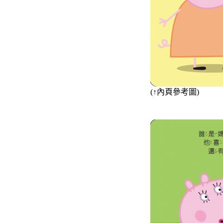
(
↑
內頁參考圖)