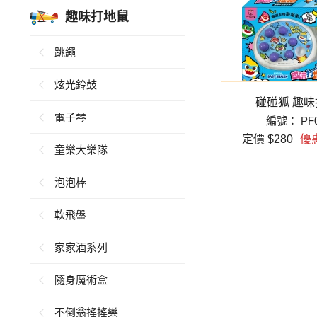
趣味打地鼠
跳繩
炫光鈴鼓
碰碰狐 趣
電子琴
編號： PF0
定價 $280
優惠
童樂大樂隊
泡泡棒
軟飛盤
家家酒系列
隨身魔術盒
不倒翁搖搖樂