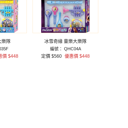
大樂隊
冰雪奇緣 童樂大樂隊
35F
編號： QHC04A
價 $448
定價 $560
優惠價 $448