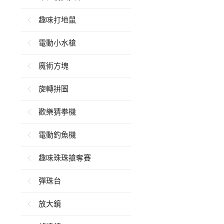
趣味打地鼠
電動小水槍
魔術方塊
旋轉拼圖
歡樂猜拳機
電動釣魚機
趣味珠珠搶奪賽
彈珠台
放大鏡