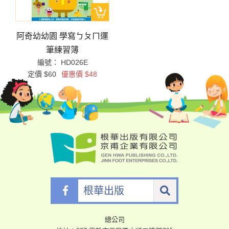
阿奇幼幼園 學寫ㄅㄆㄇ運
筆練習簿
編號： HD026E
定價 $60
優惠價 $48
根
華
出
版
總公司