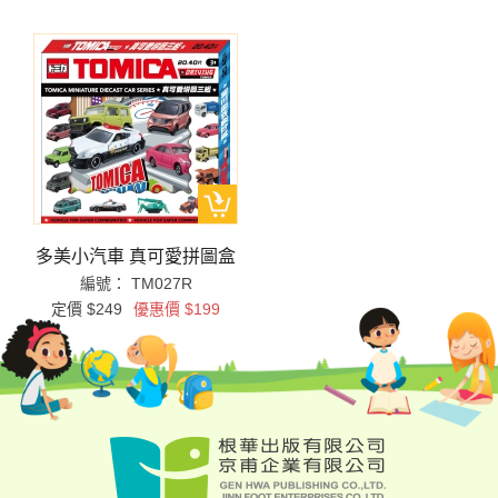
多美小汽車 真可愛拼圖盒
編號： TM027R
定價 $249
優惠價 $199